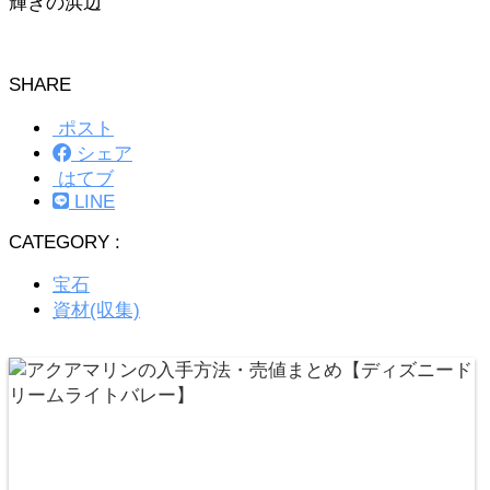
輝きの浜辺
SHARE
ポスト
シェア
はてブ
LINE
CATEGORY :
宝石
資材(収集)