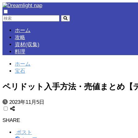
ホーム
攻略
資材(収集)
料理
ホーム
宝石
ペリドット入手方法・売値まとめ【
2023年11月5日
SHARE
ポスト