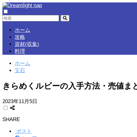
ホーム
攻略
資材(収集)
料理
ホーム
宝石
きらめくルビーの入手方法・売値ま
2023年11月5日
SHARE
ポスト