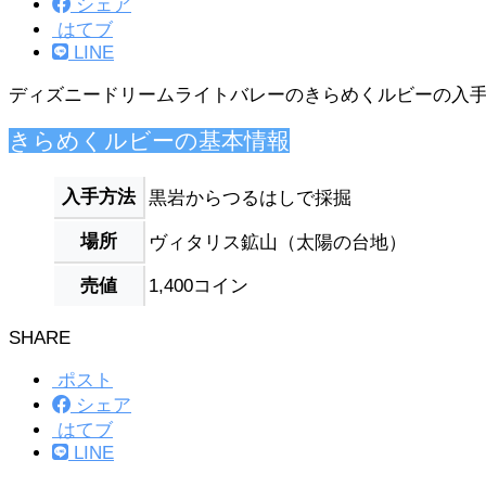
シェア
はてブ
LINE
ディズニードリームライトバレーのきらめくルビーの入
きらめくルビーの基本情報
入手方法
黒岩からつるはしで採掘
場所
ヴィタリス鉱山（太陽の台地）
売値
1,400コイン
SHARE
ポスト
シェア
はてブ
LINE