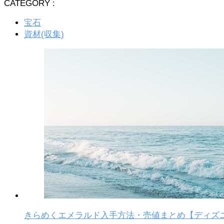
CATEGORY :
宝石
資材(収集)
きらめくエメラルド入手方法・売値まとめ【ディズ