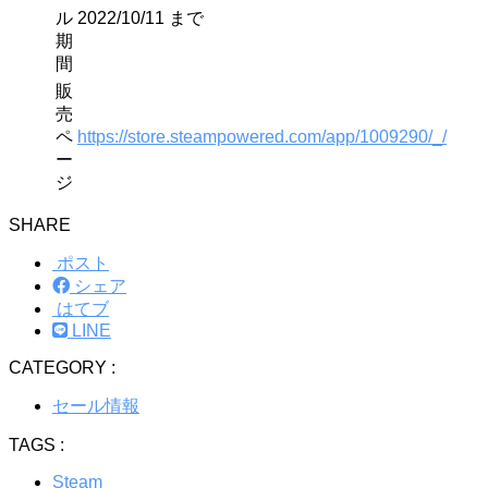
ル
2022/10/11 まで
期
間
販
売
ペ
https://store.steampowered.com/app/1009290/_/
ー
ジ
SHARE
ポスト
シェア
はてブ
LINE
CATEGORY :
セール情報
TAGS :
Steam