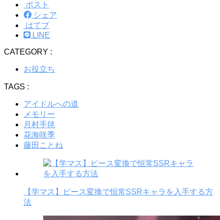
ポスト
シェア
はてブ
LINE
CATEGORY :
お役立ち
TAGS :
アイドルへの道
メモリー
月村手毬
花海咲季
藤田ことね
【学マス】ピース変換で恒常SSRキャラを入手する方
法