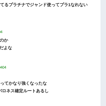
れてるプラチナでジャンド使ってプラ1なれない
04
のか
だよな
0404
なってかなり強くなったな
バロネス確定ルートあるし