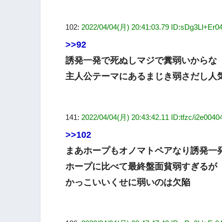
102:
2022/04/04(月) 20:41:03.79 ID:sDg3Ll+Er0
>>92
誘発一発で死ぬしマジで糞弱いからな
主人公テーマにあるまじき弱さだし人
141:
2022/04/04(月) 20:43:42.11 ID:tfzc/i2e0040
>>102
まあホープもオノマトペアなり誘発一
ホープに比べて最終盤面貧弱すぎるが
かっこいいくせに弱いのは欠陥