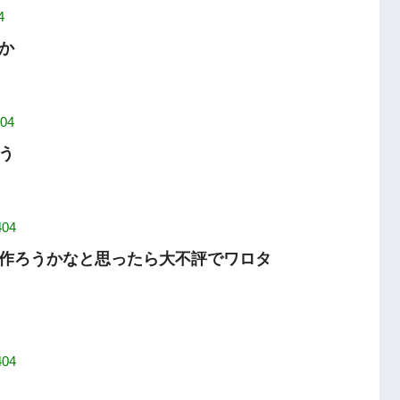
4
か
404
う
404
作ろうかなと思ったら大不評でワロタ
404