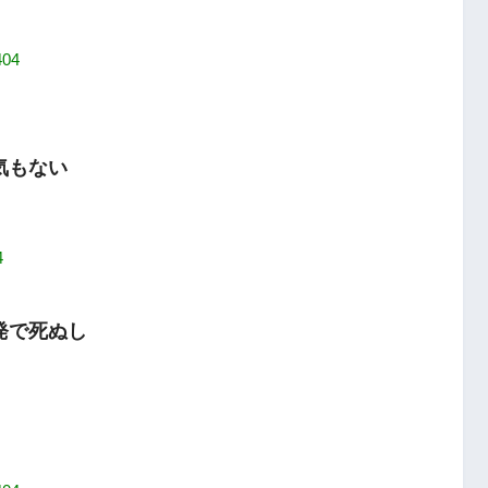
404
気もない
4
発で死ぬし