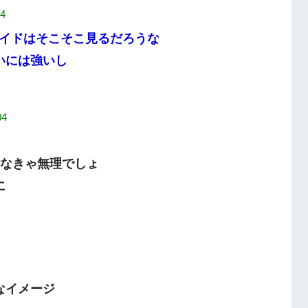
04
イドはそこそこ見るだろうな
いには強いし
04
しなきゃ無理でしょ
に
なイメージ