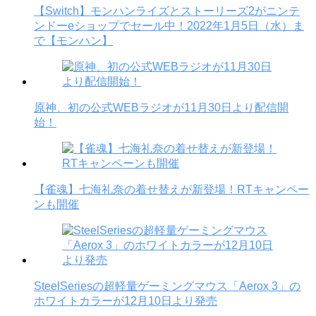
【Switch】モンハンライズとストーリーズ2がニンテ
ンドーeショップでセール中！2022年1月5日（水）ま
で【モンハン】
原神、初の公式WEBラジオが11月30日より配信開
始！
【雀魂】七海礼奈の着せ替えが新登場！RTキャンペー
ンも開催
SteelSeriesの超軽量ゲーミングマウス「Aerox 3」の
ホワイトカラーが12月10日より発売