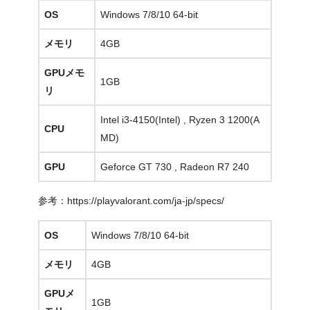
OS
Windows 7/8/10 64-bit
メモリ
4GB
GPUメモ
1GB
リ
Intel i3-4150(Intel) , Ryzen 3 1200(A
CPU
MD)
GPU
Geforce GT 730 , Radeon R7 240
参考：https://playvalorant.com/ja-jp/specs/
OS
Windows 7/8/10 64-bit
メモリ
4GB
GPUメ
1GB