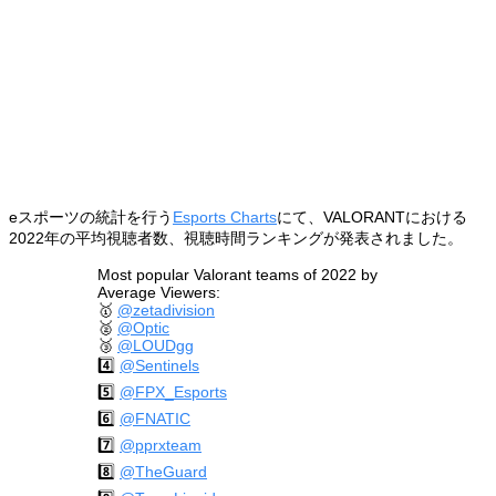
eスポーツの統計を行う
Esports Charts
にて、VALORANTにおける
2022年の平均視聴者数、視聴時間ランキングが発表されました。
Most popular Valorant teams of 2022 by
Average Viewers:
🥇
@zetadivision
🥈
@Optic
🥉
@LOUDgg
4️⃣
@Sentinels
5️⃣
@FPX_Esports
6️⃣
@FNATIC
7️⃣
@pprxteam
8️⃣
@TheGuard