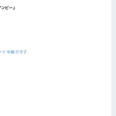
アンビー」
ツ 半袖 亓才孑