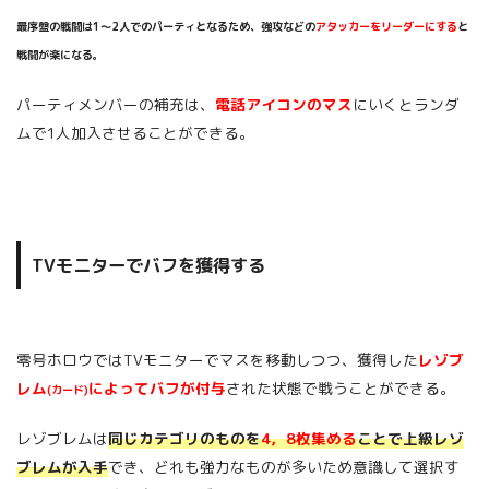
最序盤の戦闘は1～2人でのパーティとなるため、強攻などの
アタッカーをリーダーにする
と
戦闘が楽になる。
パーティメンバーの補充は、
電話アイコンのマス
にいくとランダ
ムで1人加入させることができる。
TVモニターでバフを獲得する
零号ホロウではTVモニターでマスを移動しつつ、獲得した
レゾブ
レム
によってバフが付与
された状態で戦うことができる。
(カード)
レゾブレムは
同じカテゴリのものを
4，8枚集める
ことで上級レゾ
ブレムが入手
でき、どれも強力なものが多いため意識して選択す