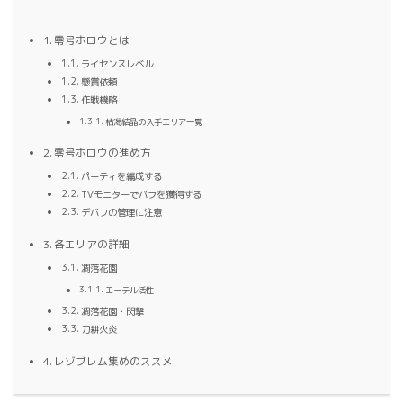
零号ホロウとは
ライセンスレベル
懸賞依頼
作戦機略
枯渇結晶の入手エリア一覧
零号ホロウの進め方
パーティを編成する
TVモニターでバフを獲得する
デバフの管理に注意
各エリアの詳細
凋落花園
エーテル活性
凋落花園・閃撃
刀耕火炎
レゾブレム集めのススメ