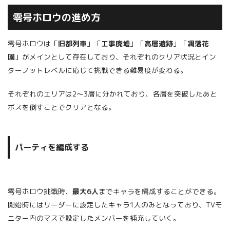
零号ホロウの進め方
零号ホロウは「
旧都列車
」「
工事廃墟
」「
高層遺跡
」「
凋落花
園
」がメインとして存在しており、それぞれのクリア状況とイン
ターノットレベルに応じて挑戦できる難易度が変わる。
それぞれのエリアは2～3層に分かれており、各層を突破したあと
ボスを倒すことでクリアとなる。
パーティを編成する
零号ホロウ挑戦時、
最大6人
までキャラを編成することができる。
開始時にはリーダーに設定したキャラ1人のみとなっており、TVモ
ニター内のマスで設定したメンバーを補充していく。