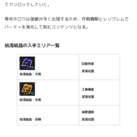
てアンロックしていく。
零号ホロウは強敵が多く出現するため、作戦機略とレゾブレムで
パーティを強化して挑むコンテンツとなる。
枯渇結晶の入手エリア一覧
旧都列車
凋落花園
枯渇結晶・天青
工事廃墟
凋落花園
枯渇結晶・玄黄
高層遺跡
枯渇結晶・赤釉
凋落花園