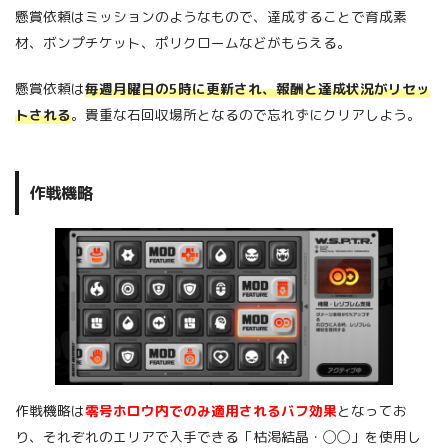
懸賞依頼はミッションのようなもので、達成することで育成素
材、ボンプチケット、ポリクロームなどがもらえる。
懸賞依頼は
毎週月曜日の5時に更新され、報酬と達成状況がリセッ
トされる
。貴重な石回収場所となるので忘れずにクリアしよう。
作戦機略
作戦機略は
零号ホロウ内でのみ適用されるバフ効果
となってお
り、それぞれのエリアで入手できる「枯渇結晶・◯◯」を使用し