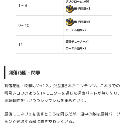
ポリクローム ×60
1～8
Hi-Fi原盤×3
Hi-Fi原盤×6
9～10
エーテル助剤×2
調律チューナー×1
11
エーテル助剤×2
凋落花園・閃撃
凋落花園・閃撃はVer1.2より追加されたコンテンツ。これまでの
零号ホロウのようなTVモニターを通じた探索パートが無くなり、
連続戦闘を行いつつレゾブレムを集めていく。
最後にニネヴェを倒すところは同じだが、道中の敵は最新バージ
ョンで登場する敵に置き換わっている。