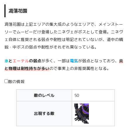
凋落花園
凋落花園は上記エリアの集大成のようなエリアで、メインストー
リーでムービーだけ登場したニネヴェがボスとして登場。ニネヴ
ェ自体に推奨される弱点や耐性は明記されていないが、道中の精
鋭・中ボスの弱点や耐性がそれぞれ異なっている。
氷
と
エーテル
の弱点
が多く、一部は
電気
が弱点となっており、
炎
と物理は耐性持ちが多い
ので事実上の非推奨属性となる。
敵の情報
敵のレベル
50
出現する敵