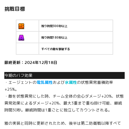
挑戦目標
残り時間300秒以上
残り時間180秒以上
すべての敵を撃破する
最終更新：2024年12月18日
今期のバフ効果
・エージェントの
電気属性
および
氷属性
の状態異常蓄積効率
+25%。
・敵を状態異常にした時、チーム全体の会心ダメージ+20%、状態
異常効果によるダメージ+20%、最大3重まで重ね掛け可能、継続
時間30秒。継続時間は1重ごとに独立してカウントされる。
雅の実装と同時に更新されたため、後半は第二防衛戦以降すべて