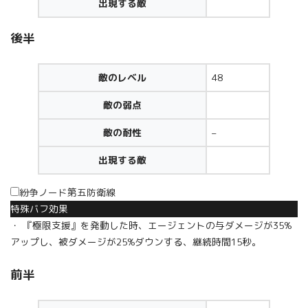
出現する敵
後半
敵のレベル
48
敵の弱点
敵の耐性
–
出現する敵
紛争ノード第五防衛線
特殊バフ効果
・ 『極限支援』を発動した時、エージェントの与ダメージが35%
アップし、被ダメージが25%ダウンする、継続時間15秒。
前半