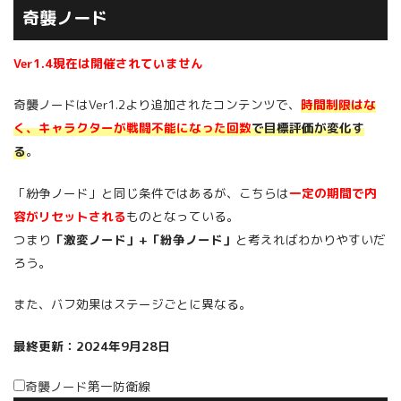
奇襲ノード
Ver1.4現在は開催されていません
奇襲ノードはVer1.2より追加されたコンテンツで、
時間制限はな
く、キャラクターが戦闘不能になった回数
で目標評価が変化す
る
。
「紛争ノード」と同じ条件ではあるが、こちらは
一定の期間で内
容がリセットされる
ものとなっている。
つまり
「激変ノード」+「紛争ノード」
と考えればわかりやすいだ
ろう。
また、バフ効果はステージごとに異なる。
最終更新：2024年9月28日
奇襲ノード第一防衛線