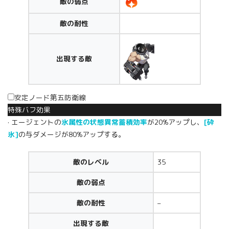
敵の弱点
敵の耐性
出現する敵
安定ノード第五防衛線
特殊バフ効果
· エージェントの
氷属性の状態異常蓄積効率
が20%アップし、
[砕
氷]
の与ダメージが80%アップする。
敵のレベル
35
敵の弱点
敵の耐性
–
出現する敵