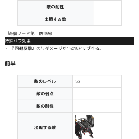
敵の耐性
出現する敵
奇襲ノード第二防衛線
特殊バフ効果
・
『回避反撃』
の与ダメージが150%アップする。
前半
敵のレベル
53
敵の弱点
敵の耐性
出現する敵