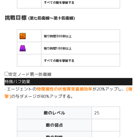
すべての敵を撃破する
挑戦目標
(第七防衛線～第十防衛線)
残り時間300秒以上
残り時間180秒以上
すべての敵を撃破する
安定ノード第一防衛線
特殊バフ効果
· エージェントの
物理属性の状態異常蓄積効率
が20%アップし、
[強
撃]
の与ダメージが80%アップする。
敵のレベル
25
敵の弱点