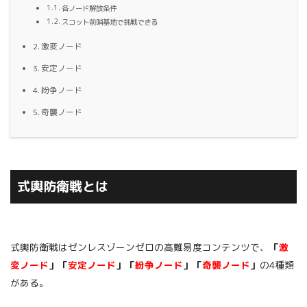
各ノード解放条件
スコット前哨基地で挑戦できる
激変ノード
安定ノード
紛争ノード
奇襲ノード
式輿防衛戦とは
式輿防衛戦はゼンレスゾーンゼロの高難易度コンテンツで、
「
激
変ノード
」「
安定ノード
」「
紛争ノード
」「
奇襲ノード
」
の4種類
がある。