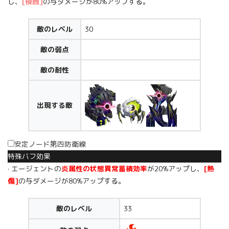
し、
[侵蝕]
の与ダメージが80%アップする。
敵のレベル
30
敵の弱点
敵の耐性
出現する敵
安定ノード第四防衛線
特殊バフ効果
· エージェントの
炎属性の状態異常蓄積効率
が20%アップし、
[熱
傷]
の与ダメージが80%アップする。
敵のレベル
33