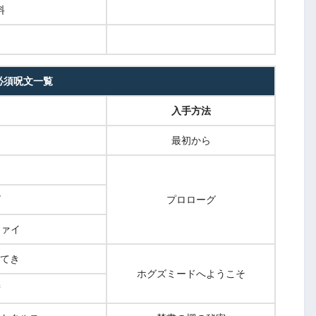
料
必須呪文一覧
入手方法
最初から
ゴ
プロローグ
ファイ
てき
ホグズミードへようこそ
術