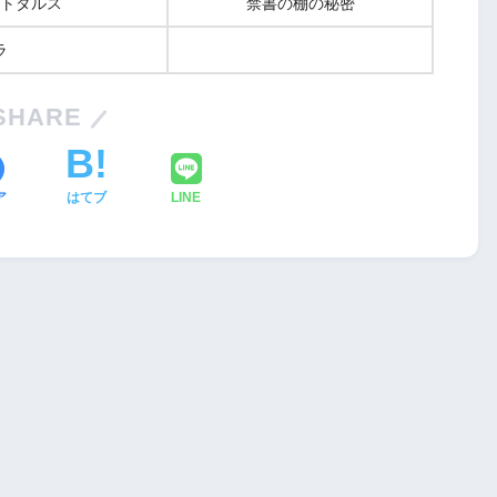
トタルス
禁書の棚の秘密
ラ
SHARE
ア
はてブ
LINE