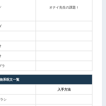
ド
オナイ先生の課題Ⅰ
ダ
オ
オ
ブラ
物系呪文一覧
入手方法
ラシ