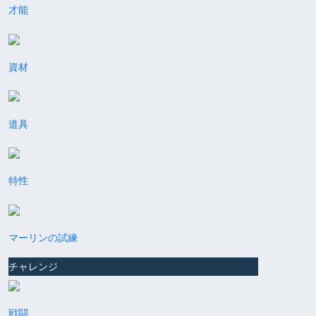
才能
資材
道具
特性
マーリンの試練
チャレンジ
戦闘