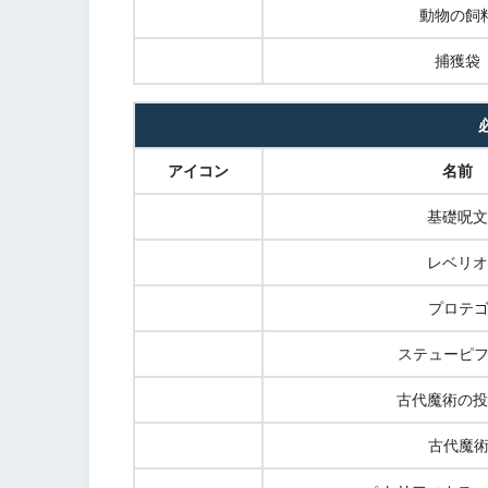
動物の飼
捕獲袋
アイコン
名前
基礎呪文
レベリオ
プロテ
ステューピ
古代魔術の投
古代魔