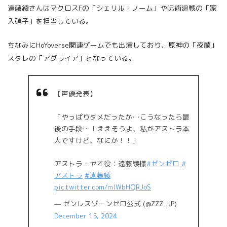
遠藤綾さんはマクロスFの「シェリル・ノーム」や呪術廻戦の「家
入硝子」を担当している。
ちなみにHoYoverse関連ゲームでも出演しており、原神の「夜蘭」
スタレの「アグライア」となっている。
【声優発表】
「やっぱりダメだったか…こうなったら最
後の手段…！ええそうよ、私がアストラ本
人ですけど、なにか！！」
アストラ・ヤオ役：遠藤綾様
#ゼンゼロ
#
アストラ
#遠藤綾
pic.twitter.com/mlWbHQRJoS
— ゼンレスゾーンゼロ公式 (@ZZZ_JP)
December 15, 2024