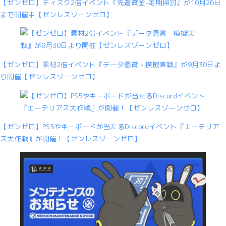
【ゼンゼロ】ディスク2倍イベント『先遣賞金-定期掃討』が10月26日
まで開催中【ゼンレスゾーンゼロ】
【ゼンゼロ】素材2倍イベント『データ懸賞 - 模擬実戦』が9月30日よ
り開催【ゼンレスゾーンゼロ】
【ゼンゼロ】PS5やキーボードが当たるDiscordイベント『エーテリア
ス大作戦』が開催！【ゼンレスゾーンゼロ】