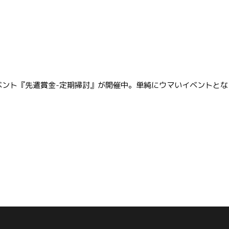
ベント『先遣賞金-定期掃討』が開催中。単純にウマいイベントと