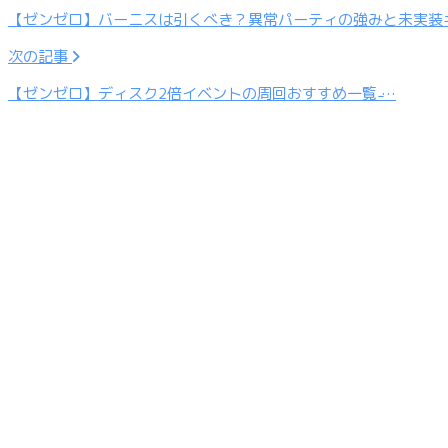
【ゼンゼロ】バーニスは引くべき？異常パーティの強みと未実装
次の記事
【ゼンゼロ】ディスク2倍イベントの周回おすすめ一覧 ̵…