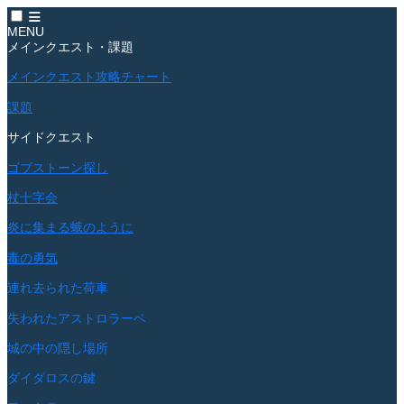
MENU
メインクエスト・課題
メインクエスト攻略チャート
課題
サイドクエスト
ゴブストーン探し
杖十字会
炎に集まる蛾のように
毒の勇気
連れ去られた荷車
失われたアストロラーベ
城の中の隠し場所
ダイダロスの鍵