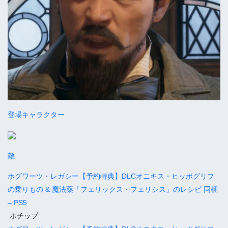
登場キャラクター
敵
ホグワーツ・レガシー【予約特典】DLCオニキス・ヒッポグリフ
の乗りもの & 魔法薬「フェリックス・フェリシス」のレシピ 同梱
– PS5
ポチップ