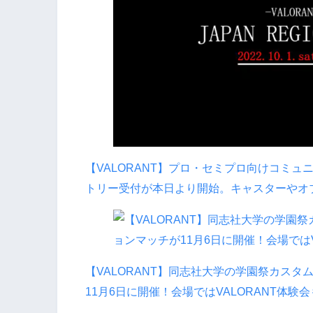
【VALORANT】プロ・セミプロ向けコミュニティ大
トリー受付が本日より開始。キャスターやオ
【VALORANT】同志社大学の学園祭カス
11月6日に開催！会場ではVALORANT体験