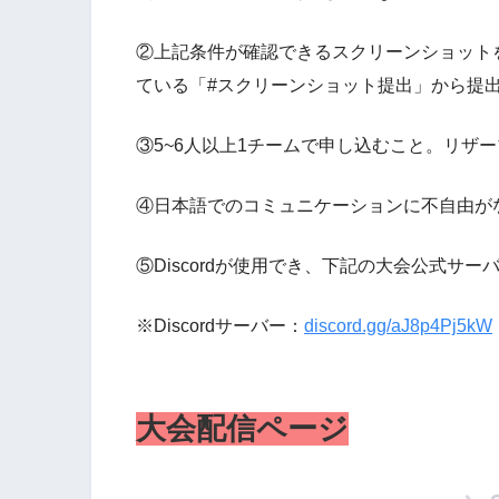
②上記条件が確認できるスクリーンショットをメ
ている「#スクリーンショット提出」から提
③5~6人以上1チームで申し込むこと。リザ
④日本語でのコミュニケーションに不自由が
⑤Discordが使用でき、下記の大会公式サ
※Discordサーバー：
discord.gg/aJ8p4Pj5kW
大会配信ページ