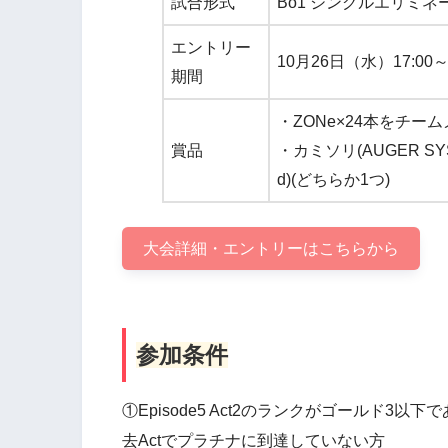
試合形式
Bo1 シングルエリミネ
エントリー
10月26日（水）17:00～
期間
・ZONe×24本をチー
賞品
・カミソリ(AUGER SYST
d)(どちらか1つ)
大会詳細・エントリーはこちらから
参加条件
①Episode5 Act2のランクがゴールド3
去Actでプラチナに到達していない方