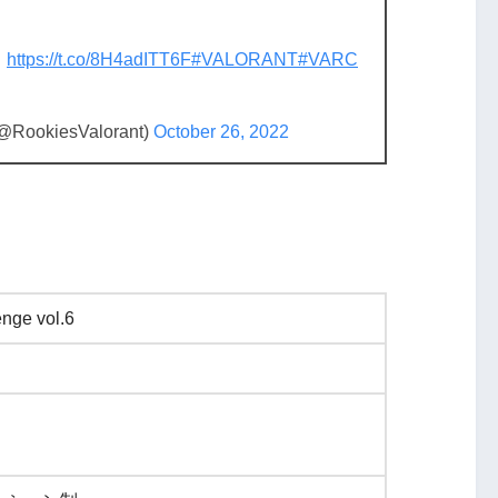
！
https://t.co/8H4adITT6F
#VALORANT
#VARC
(@RookiesValorant)
October 26, 2022
enge vol.6