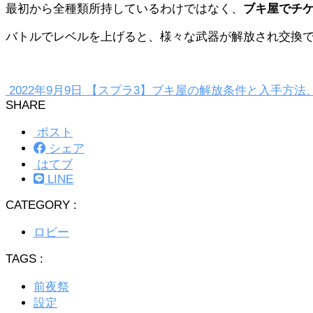
最初から全種類所持しているわけではなく、
ブキ屋でチケ
バトルでレベルを上げると、様々な武器が解放され交換
2022年9月9日
【スプラ3】ブキ屋の解放条件と入手方法
SHARE
ポスト
シェア
はてブ
LINE
CATEGORY :
ロビー
TAGS :
前夜祭
設定