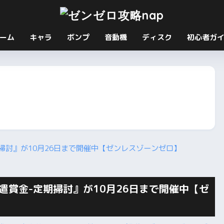
ーム
キャラ
ボンプ
音動機
ディスク
初心者ガ
遣賞金-定期掃討』が10月26日まで開催中【ゼ