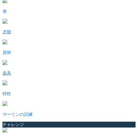
箒
才能
資材
道具
特性
マーリンの試練
チャレンジ