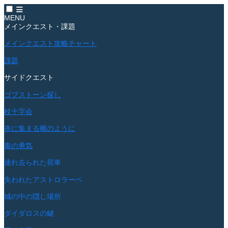
MENU
メインクエスト・課題
メインクエスト攻略チャート
課題
サイドクエスト
ゴブストーン探し
杖十字会
炎に集まる蛾のように
毒の勇気
連れ去られた荷車
失われたアストロラーベ
城の中の隠し場所
ダイダロスの鍵