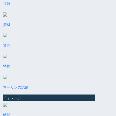
才能
資材
道具
特性
マーリンの試練
チャレンジ
戦闘