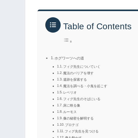
Table of Contents
ホグワーツへの道
フィグ先生についていく
魔法のバリアを壊す
遺跡を探索する
魔法を調べる・小鬼を起こす
レベリオ
フィグ先生のそばにいる
床に映る像
ルーモス
像の秘密を解明する
プロテゴ
フィグ先生を見つける
像を動かす