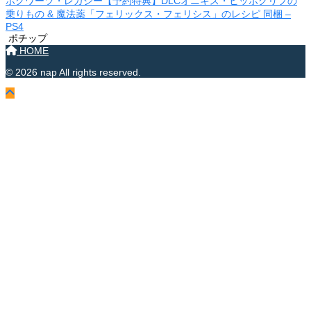
ホグワーツ・レガシー【予約特典】DLCオニキス・ヒッポグリフの
乗りもの & 魔法薬「フェリックス・フェリシス」のレシピ 同梱 –
PS4
ポチップ
HOME
© 2026 nap All rights reserved.