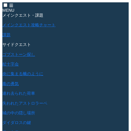
MENU
メインクエスト・課題
メインクエスト攻略チャート
課題
サイドクエスト
ゴブストーン探し
杖十字会
炎に集まる蛾のように
毒の勇気
連れ去られた荷車
失われたアストロラーベ
城の中の隠し場所
ダイダロスの鍵